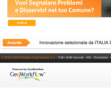
codice
© 2010-2026 Posytron Engineering S.r.l.
- Tutti i diritti riservati -
Info
-
Disclaimer
-
Powered by GeoWorkflow