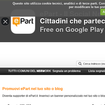
Questo sito utilizza cookie tecnici, analitici e di terze parti. C
Comune di
per modificare le tue pr
ePart - Il Social Ne
Porto Cesareo
A
Cittadini che parte
×
Free on Google Play
TUTTI I COMUNI DEL NETWORK
Home
Segnala un problema
Lista segnal
Promuovi ePart nel tuo sito o blog
Diventa supporter di ePart.it. Inserisci un banner personalizzato nel tuo sito o blo