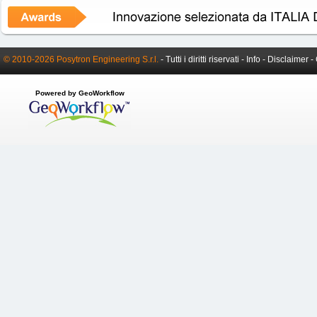
© 2010-2026 Posytron Engineering S.r.l.
- Tutti i diritti riservati -
Info
-
Disclaimer
-
Powered by GeoWorkflow