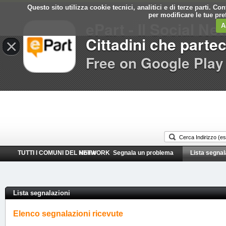
Questo sito utilizza cookie tecnici, analitici e di terze parti. C
Comune di
per modificare le tue pr
ePart - Il Social Ne
Pisa
A
Cittadini che parte
×
Free on Google Play
TUTTI I COMUNI DEL NETWORK
Home
Segnala un problema
Lista segnal
Lista segnalazioni
Elenco segnalazioni ricevute