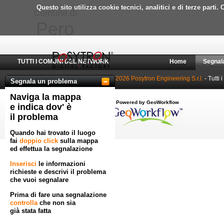
Questo sito utilizza cookie tecnici, analitici e di terze part
Comune di
Pero
TUTTI I COMUNI DEL NETWORK
Home
Segnal
© 2010-2026 Posytron Engineering S.r.l.
- Tutti i
Segnala un problema
Naviga la mappa
Powered by GeoWorkflow
e indica dov' è
il problema
Quando hai trovato il luogo
fai
doppio click
sulla mappa
ed effettua la segnalazione
Inserisci
le informazioni
richieste e descrivi il problema
che vuoi segnalare
Prima di fare una segnalazione
controlla
che non sia
già stata fatta