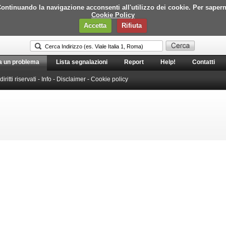
i. Continuando la navigazione acconsenti all'utilizzo dei cookie. Per saper
Cookie Policy
Accetta
Rifiuta
a un problema
Lista segnalazioni
Report
Help!
Contatti
 diritti riservati -
Info
-
Disclaimer
-
Cookie policy