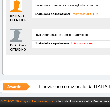
La segnalazione sarà inviata agli uffici comunali.
Stato della segnalazione:
Trasmesso all'U.R.P.
ePart Staff
OPERATORE
Invio Segnalazione tramite ePartMobile
Stato della segnalazione:
In Approvazione
Di Dio Giulio
CITTADINO
© 2010-2026 Posytron Engineering S.r.l.
- Tutti i diritti riservati -
Info
-
Disclaimer
-