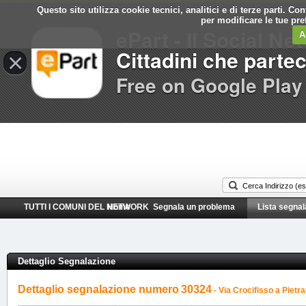
Questo sito utilizza cookie tecnici, analitici e di terze parti. C
Comune di
per modificare le tue pr
ePart - Il Social Ne
Palermo
A
Cittadini che parte
×
Free on Google Play
TUTTI I COMUNI DEL NETWORK
Home
Segnala un problema
Lista segnal
Dettaglio Segnalazione
Dettaglio segnalazione numero
30324
- Via Crocifisso a Pietra