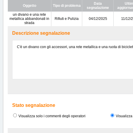
Data
Ulti
Oggetto
Tipo di problema
segnalazione
aggiorna
un divano e una rete
metallica abbandonati in
Rifiuti e Pulizia
04/12/2025
11/12/
strada
Descrizione segnalazione
C'è un divano con gli accessori, una rete metallica e una ruota di bicicle
Stato segnalazione
Visualizza solo i commenti degli operatori
Visualizza 