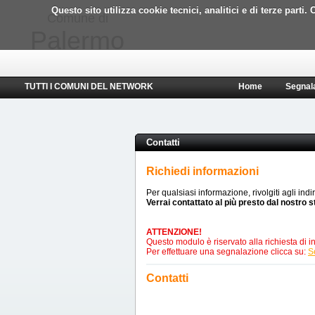
Questo sito utilizza cookie tecnici, analitici e di terze part
Comune di
Palermo
TUTTI I COMUNI DEL NETWORK
Home
Segnal
Contatti
Richiedi informazioni
Per qualsiasi informazione, rivolgiti agli indi
Verrai contattato al più presto dal nostro s
ATTENZIONE!
Questo modulo è riservato alla richiesta di in
Per effettuare una segnalazione clicca su:
S
Contatti