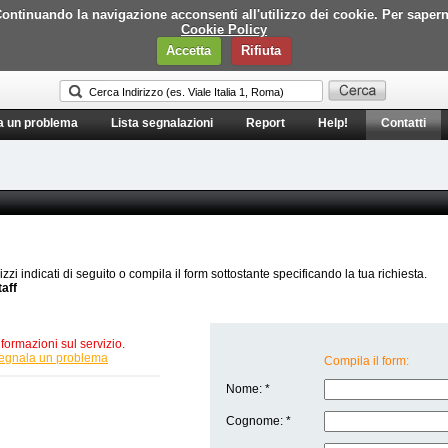
i. Continuando la navigazione acconsenti all'utilizzo dei cookie. Per saper
Cookie Policy
Accetta
Rifiuta
a un problema
Lista segnalazioni
Report
Help!
Contatti
rizzi indicati di seguito o compila il form sottostante specificando la tua richiesta.
taff
formazioni sul servizio.
egnala un problema
Compila il form:
Nome: *
Cognome: *