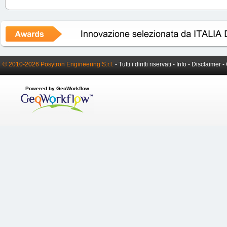
© 2010-2026 Posytron Engineering S.r.l.
- Tutti i diritti riservati -
Info
-
Disclaimer
-
Powered by GeoWorkflow