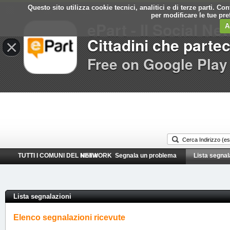
Questo sito utilizza cookie tecnici, analitici e di terze parti. C
Comune di
per modificare le tue pr
ePart - Il Social Ne
Muggia
A
Cittadini che parte
×
Free on Google Play
TUTTI I COMUNI DEL NETWORK
Home
Segnala un problema
Lista segnal
Lista segnalazioni
Elenco segnalazioni ricevute