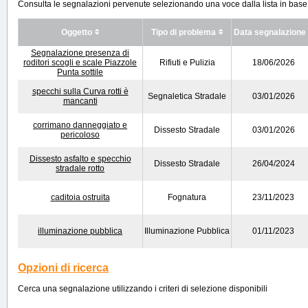
Consulta le segnalazioni pervenute selezionando una voce dalla lista in base ai
Oggetto
Tipo di problema
Data segnalazione
Segnalazione presenza di
roditori scogli e scale Piazzole
Rifiuti e Pulizia
18/06/2026
Punta sottile
specchi sulla Curva rotti è
Segnaletica Stradale
03/01/2026
mancanti
corrimano danneggiato e
Dissesto Stradale
03/01/2026
pericoloso
Dissesto asfalto e specchio
Dissesto Stradale
26/04/2024
stradale rotto
caditoia ostruita
Fognatura
23/11/2023
illuminazione pubblica
Illuminazione Pubblica
01/11/2023
Opzioni di ricerca
Cerca una segnalazione utilizzando i criteri di selezione disponibili