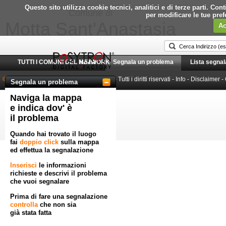
Questo sito utilizza cookie tecnici, analitici e di terze parti. C
Comune di
per modificare le tue pre
Motta Sant'Anastasia
Ac
TUTTI I COMUNI DEL NETWORK
Home
Segnala un problema
Lista segnal
© 2010-2026 Posytron Engineering S.r.l.
- Tutti i diritti riservati -
Info
-
Disclaimer
-
Segnala un problema
Naviga la mappa
Powered by GeoWorkflow
e indica dov' è
il problema
Quando hai trovato il luogo
fai
doppio click
sulla mappa
ed effettua la segnalazione
Inserisci
le informazioni
richieste e descrivi il problema
che vuoi segnalare
Prima di fare una segnalazione
controlla
che non sia
già stata fatta