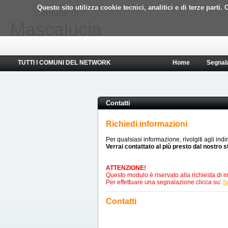
Questo sito utilizza cookie tecnici, analitici e di terze part
Comune di
Mascalucia
TUTTI I COMUNI DEL NETWORK
Home
Segnal
Contatti
Richiedi informazioni
Per qualsiasi informazione, rivolgiti agli indi
Verrai contattato al più presto dal nostro s
ATTENZIONE!
Questo modulo è riservato alla richiesta di in
Per effettuare una segnalazione clicca su:
S
Contatti