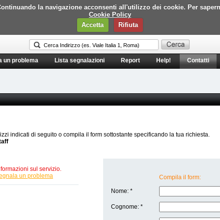
i. Continuando la navigazione acconsenti all'utilizzo dei cookie. Per saper
Cookie Policy
Accetta
Rifiuta
a un problema
Lista segnalazioni
Report
Help!
Contatti
rizzi indicati di seguito o compila il form sottostante specificando la tua richiesta.
taff
formazioni sul servizio.
egnala un problema
Compila il form:
Nome: *
Cognome: *