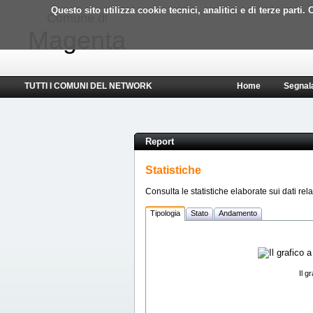
Questo sito utilizza cookie tecnici, analitici e di terze part
Comune di
Magenta
TUTTI I COMUNI DEL NETWORK
Home
Segnal
Report
Statistiche
Consulta le statistiche elaborate sui dati rela
Tipologia
Stato
Andamento
Il g