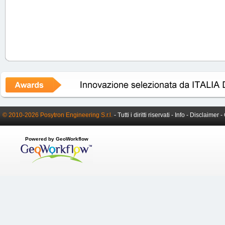
© 2010-2026 Posytron Engineering S.r.l.
- Tutti i diritti riservati -
Info
-
Disclaimer
-
Powered by GeoWorkflow