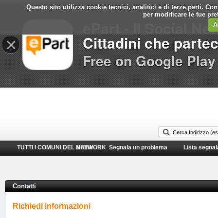
Questo sito utilizza cookie tecnici, analitici e di terze parti. C
Comune di
per modificare le tue pr
ePart - Il Social Ne
Lodi
A
Cittadini che parte
×
Free on Google Play
TUTTI I COMUNI DEL NETWORK
Home
Segnala un problema
Lista segnal
Contatti
Richiedi informazioni