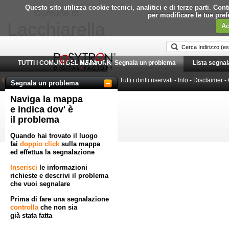
Questo sito utilizza cookie tecnici, analitici e di terze parti. C
Comune di
per modificare le tue pre
Lacchiarella
Ac
TUTTI I COMUNI DEL NETWORK
Home
Segnala un problema
Lista segnal
© 2010-2026 Posytron Engineering S.r.l.
- Tutti i diritti riservati -
Info
-
Disclaimer
-
Segnala un problema
Naviga la mappa
Powered by GeoWorkflow
e indica dov' è
il problema
Quando hai trovato il luogo
fai
doppio click
sulla mappa
ed effettua la segnalazione
Inserisci
le informazioni
richieste e descrivi il problema
che vuoi segnalare
Prima di fare una segnalazione
controlla
che non sia
già stata fatta