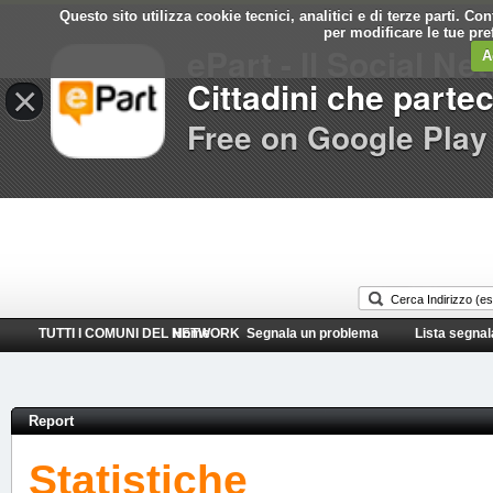
Questo sito utilizza cookie tecnici, analitici e di terze parti. C
Comune di
per modificare le tue pr
ePart - Il Social Ne
Itri
A
Cittadini che parte
×
Free on Google Play
TUTTI I COMUNI DEL NETWORK
Home
Segnala un problema
Lista segnal
Report
Statistiche