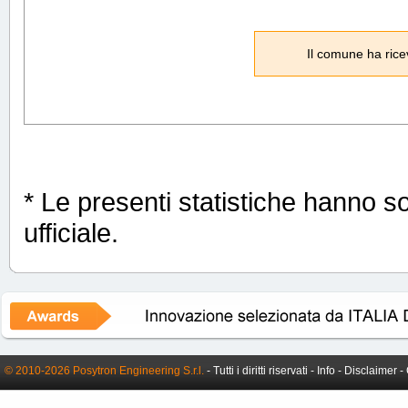
Il comune ha rice
* Le presenti statistiche hanno s
ufficiale.
© 2010-2026 Posytron Engineering S.r.l.
- Tutti i diritti riservati -
Info
-
Disclaimer
-