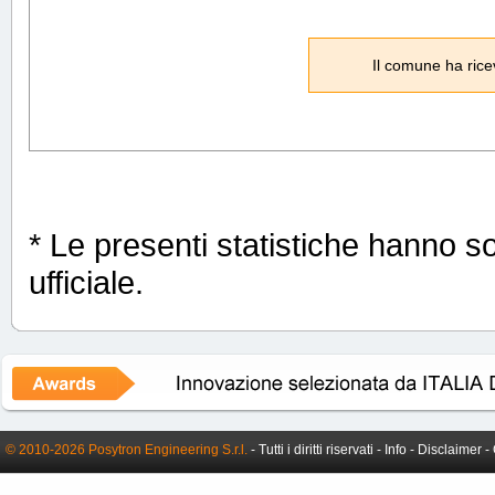
Il comune ha rice
* Le presenti statistiche hanno s
ufficiale.
© 2010-2026 Posytron Engineering S.r.l.
- Tutti i diritti riservati -
Info
-
Disclaimer
-