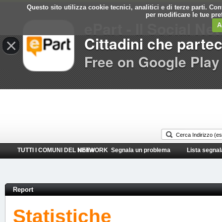
Questo sito utilizza cookie tecnici, analitici e di terze parti. C
Comune di
per modificare le tue pr
ePart - Il Social Ne
Granarolo dell'Emilia
A
Cittadini che parte
×
Free on Google Play
TUTTI I COMUNI DEL NETWORK
Home
Segnala un problema
Lista segnal
Report
Statistiche