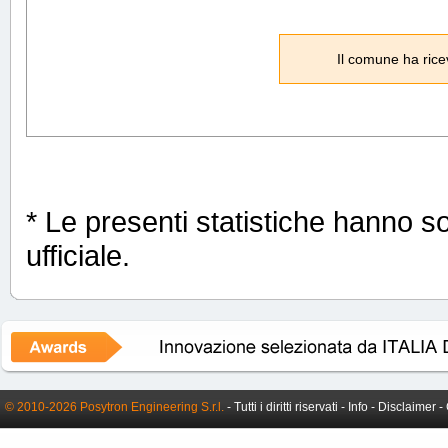
Il comune ha rice
* Le presenti statistiche hanno s
ufficiale.
© 2010-2026 Posytron Engineering S.r.l.
- Tutti i diritti riservati -
Info
-
Disclaimer
-