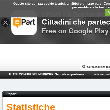
Questo sito utilizza cookie tecnici, analitici e di terze parti. C
Comune di
per modificare le tue pr
ePart - Il Social Ne
Gioia del Colle
A
Cittadini che parte
×
Free on Google Play
TUTTI I COMUNI DEL NETWORK
Home
Segnala un problema
Lista segnal
Report
Statistiche