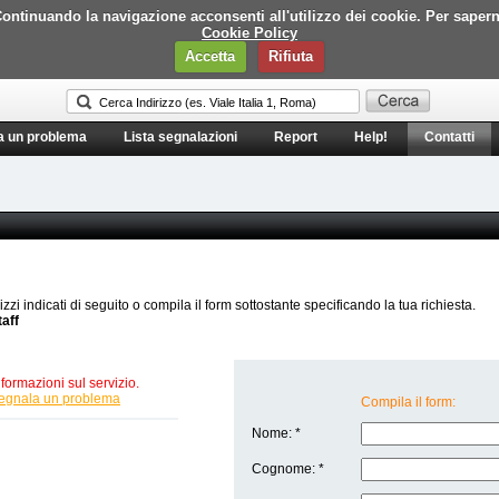
i. Continuando la navigazione acconsenti all'utilizzo dei cookie. Per saper
Cookie Policy
Accetta
Rifiuta
a un problema
Lista segnalazioni
Report
Help!
Contatti
rizzi indicati di seguito o compila il form sottostante specificando la tua richiesta.
taff
formazioni sul servizio.
egnala un problema
Compila il form:
Nome: *
Cognome: *