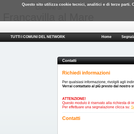
Questo sito utilizza cookie tecnici, analitici e di terze part
Comune di
Francavilla al Mare
TUTTI I COMUNI DEL NETWORK
Home
Segnal
Contatti
Richiedi informazioni
Per qualsiasi informazione, rivolgiti agli indi
Verrai contattato al più presto dal nostro s
ATTENZIONE!
Questo modulo è riservato alla richiesta di in
Per effettuare una segnalazione clicca su:
S
Contatti