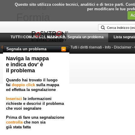
Questo sito utilizza cookie tecnici, analitici e di terze parti. C
Comune di
per modificare le tue pre
Formia
Ac
TUTTI I COMUNI DEL NETWORK
Home
Segnala un problema
Lista segnal
© 2010-2026 Posytron Engineering S.r.l.
- Tutti i diritti riservati -
Info
-
Disclaimer
-
Segnala un problema
Naviga la mappa
Powered by GeoWorkflow
e indica dov' è
il problema
Quando hai trovato il luogo
fai
doppio click
sulla mappa
ed effettua la segnalazione
Inserisci
le informazioni
richieste e descrivi il problema
che vuoi segnalare
Prima di fare una segnalazione
controlla
che non sia
già stata fatta