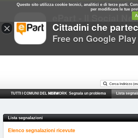
Questo sito utilizza cookie tecnici, analitici e di terze parti. C
Comune di
per modificare le tue pr
ePart - Il Social Ne
Ferrazzano
A
Cittadini che parte
×
Free on Google Play
TUTTI I COMUNI DEL NETWORK
Home
Segnala un problema
Lista segnal
Lista segnalazioni
Elenco segnalazioni ricevute