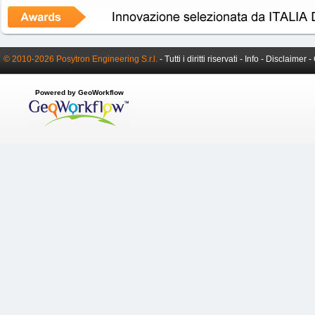
© 2010-2026 Posytron Engineering S.r.l.
- Tutti i diritti riservati -
Info
-
Disclaimer
-
Powered by GeoWorkflow