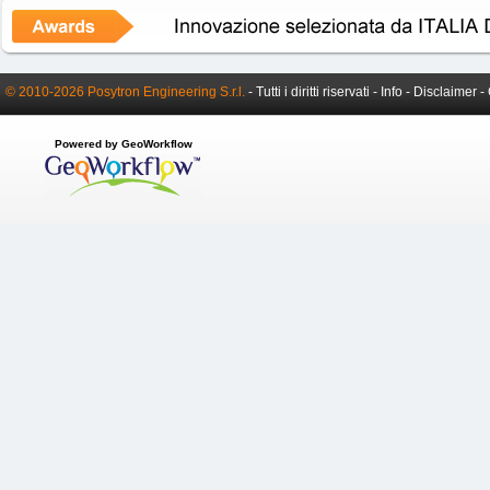
© 2010-2026 Posytron Engineering S.r.l.
- Tutti i diritti riservati -
Info
-
Disclaimer
-
Powered by GeoWorkflow