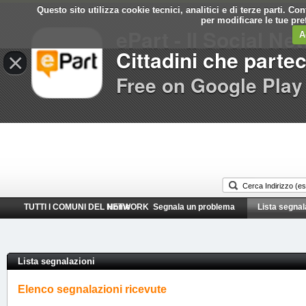
Questo sito utilizza cookie tecnici, analitici e di terze parti. C
Comune di
per modificare le tue pr
ePart - Il Social Ne
Duino-Aurisina
A
Cittadini che parte
×
Free on Google Play
TUTTI I COMUNI DEL NETWORK
Home
Segnala un problema
Lista segnal
Lista segnalazioni
Elenco segnalazioni ricevute