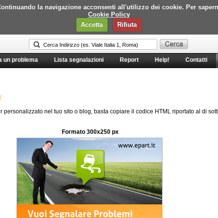
i. Continuando la navigazione acconsenti all'utilizzo dei cookie. Per saper
Cookie Policy
Accetta
Rifiuta
a un problema
Lista segnalazioni
Report
Help!
Contatti
g
r personalizzato nel tuo sito o blog, basta copiare il codice HTML riportato al di sot
Formato 300x250 px