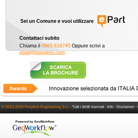
Sei un Comune e vuoi utilizzare
Contattaci subito
Chiama il
0965 616745
Oppure scrivi a
epart@posytron.com
© 2010-2026 Posytron Engineering S.r.l.
- Tutti i diritti riservati -
Info
-
Disclaimer
-
Powered by GeoWorkflow