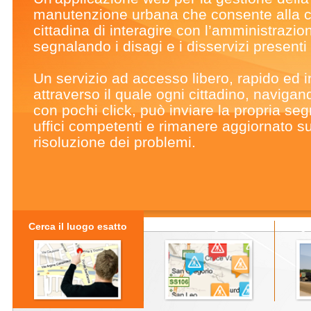
manutenzione urbana che consente alla 
cittadina di interagire con l’amministrazio
segnalando i disagi e i disservizi presenti s
Un servizio ad accesso libero, rapido ed in
attraverso il quale ogni cittadino, naviga
con pochi click, può inviare la propria seg
uffici competenti e rimanere aggiornato su
risoluzione dei problemi.
Cerca il luogo esatto
Effettua la segnalazione
Segui