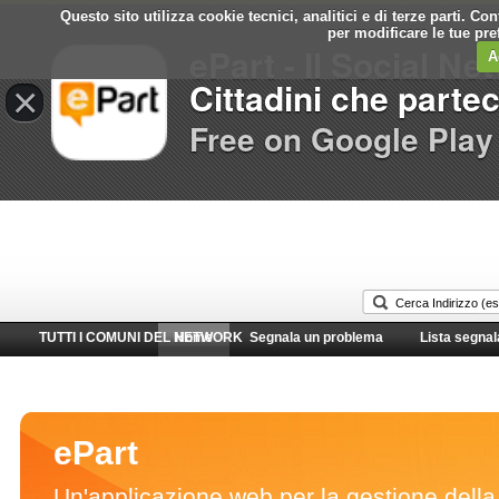
Questo sito utilizza cookie tecnici, analitici e di terze parti. C
Comune di
per modificare le tue pr
ePart - Il Social Ne
CERCOLA
A
Cittadini che parte
×
Free on Google Play
TUTTI I COMUNI DEL NETWORK
Home
Segnala un problema
Lista segnal
ePart
Un'applicazione web per la gestione della