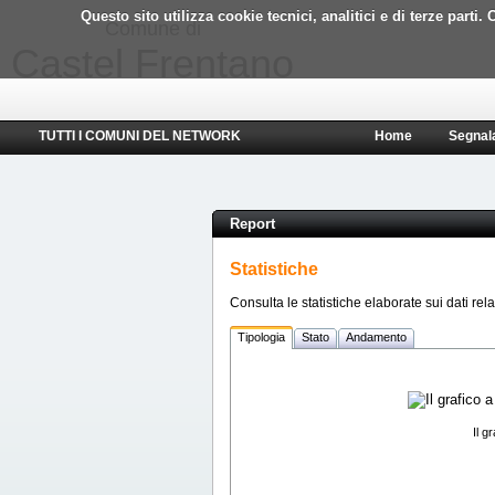
Questo sito utilizza cookie tecnici, analitici e di terze part
Comune di
Castel Frentano
TUTTI I COMUNI DEL NETWORK
Home
Segnal
Report
Statistiche
Consulta le statistiche elaborate sui dati rela
Tipologia
Stato
Andamento
Il g