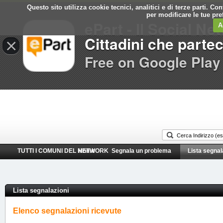
Questo sito utilizza cookie tecnici, analitici e di terze parti. C
Comune di
per modificare le tue pr
ePart - Il Social Ne
Campoformido
A
Cittadini che parte
×
Free on Google Play
TUTTI I COMUNI DEL NETWORK
Home
Segnala un problema
Lista segnal
Lista segnalazioni
Elenco segnalazioni ricevute