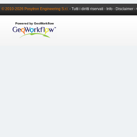
© 2010-2026 Posytron Engineering S.r.l.
- Tutti i diritti riservati -
Info
-
Disclaimer
-
Powered by GeoWorkflow