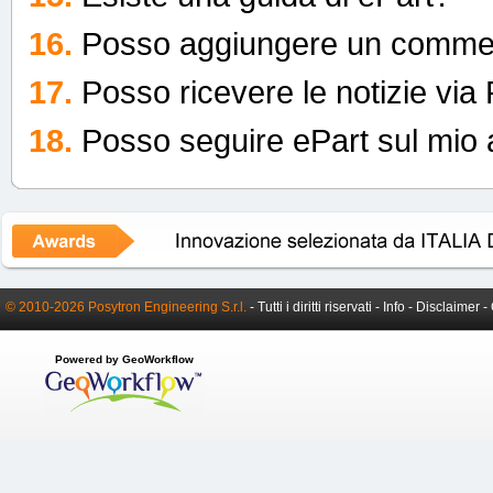
16.
Posso aggiungere un commen
17.
Posso ricevere le notizie vi
18.
Posso seguire ePart sul mio
© 2010-2026 Posytron Engineering S.r.l.
- Tutti i diritti riservati -
Info
-
Disclaimer
-
Powered by GeoWorkflow