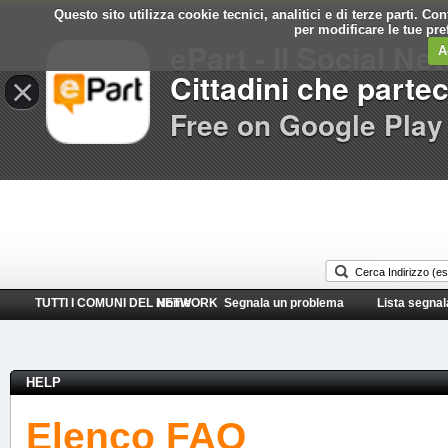
Questo sito utilizza cookie tecnici, analitici e di terze parti. C
Comune di
per modificare le tue pr
ePart - Il Social Ne
Cambiano
A
Cittadini che parte
×
Free on Google Play
TUTTI I COMUNI DEL NETWORK
Home
Segnala un problema
Lista segnal
HELP
Elenco FAQ