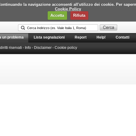
i. Continuando la navigazione acconsenti all'utilizzo dei cookie. Per saper
Cookie Policy
Accetta
Rifiuta
a un problema
Lista segnalazioni
Report
Help!
Contatti
 diritti riservati -
Info
-
Disclaimer
-
Cookie policy