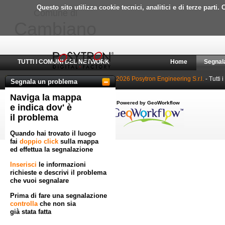
Questo sito utilizza cookie tecnici, analitici e di terze part
Comune di
Cambiano
TUTTI I COMUNI DEL NETWORK
Home
Segnal
© 2010-2026 Posytron Engineering S.r.l.
- Tutti i
Segnala un problema
Naviga la mappa
Powered by GeoWorkflow
e indica dov' è
il problema
Quando hai trovato il luogo
fai
doppio click
sulla mappa
ed effettua la segnalazione
Inserisci
le informazioni
richieste e descrivi il problema
che vuoi segnalare
Prima di fare una segnalazione
controlla
che non sia
già stata fatta