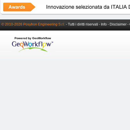
© 2010-2026 Posytron Engineering S.r.l.
- Tutti i diritti riservati -
Info
-
Disclaimer
-
Powered by GeoWorkflow