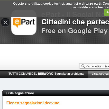
Questo sito utilizza cookie tecnici, analitici e di terze parti. C
Comune di
per modificare le tue pr
ePart - Il Social Ne
Buccinasco
A
Cittadini che parte
×
Free on Google Play
TUTTI I COMUNI DEL NETWORK
Home
Segnala un problema
Lista segnal
Lista segnalazioni
Elenco segnalazioni ricevute