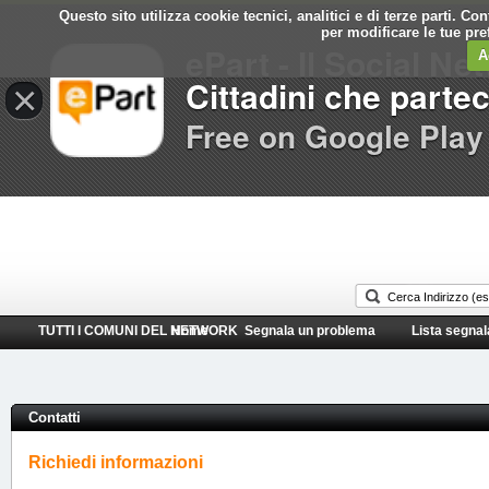
Questo sito utilizza cookie tecnici, analitici e di terze parti. C
Comune di
per modificare le tue pr
ePart - Il Social Ne
Bolzano
A
Cittadini che parte
×
Free on Google Play
TUTTI I COMUNI DEL NETWORK
Home
Segnala un problema
Lista segnal
Contatti
Richiedi informazioni