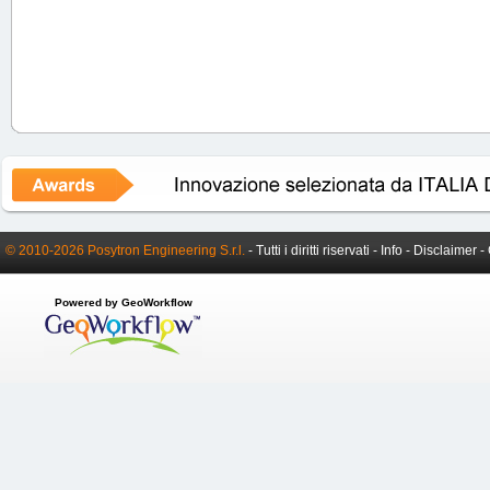
© 2010-2026 Posytron Engineering S.r.l.
- Tutti i diritti riservati -
Info
-
Disclaimer
-
Powered by GeoWorkflow