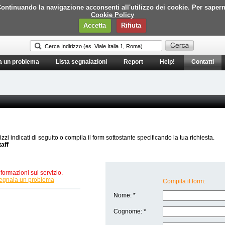
i. Continuando la navigazione acconsenti all'utilizzo dei cookie. Per saper
Cookie Policy
Accetta
Rifiuta
a un problema
Lista segnalazioni
Report
Help!
Contatti
rizzi indicati di seguito o compila il form sottostante specificando la tua richiesta.
taff
formazioni sul servizio.
egnala un problema
Compila il form:
Nome: *
Cognome: *