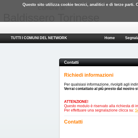
Questo sito utilizza cookie tecnici, analitici e di terze part
Comune di
Baldissero Torinese
TUTTI I COMUNI DEL NETWORK
Home
Segnal
Contatti
Richiedi informazioni
Per qualsiasi informazione, rivolgiti agli indi
Verrai contattato al più presto dal nostro s
ATTENZIONE!
Questo modulo è riservato alla richiesta di in
Per effettuare una segnalazione clicca su:
S
Contatti