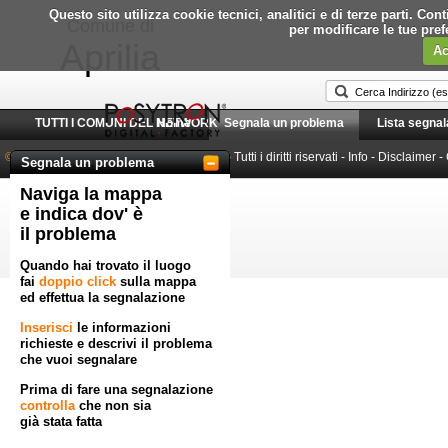
Questo sito utilizza cookie tecnici, analitici e di terze parti. C
Comune di
per modificare le tue pre
Aprilia
Ac
TUTTI I COMUNI DEL NETWORK
Home
Segnala un problema
Lista segnal
© 2010-2026 Posytron Engineering S.r.l.
- Tutti i diritti riservati -
Info
-
Disclaimer
-
Segnala un problema
Naviga la mappa
Powered by GeoWorkflow
e indica dov' è
il problema
Quando hai trovato il luogo
fai
doppio click
sulla mappa
ed effettua la segnalazione
Inserisci
le informazioni
richieste e descrivi il problema
che vuoi segnalare
Prima di fare una segnalazione
controlla
che non sia
già stata fatta