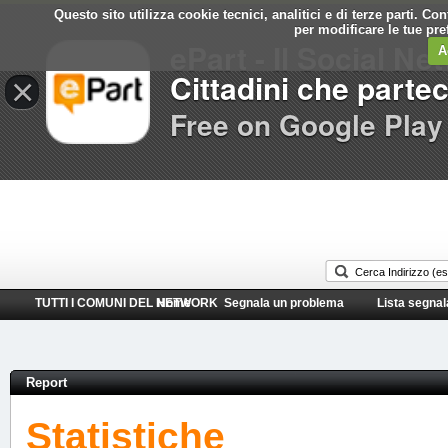
Questo sito utilizza cookie tecnici, analitici e di terze parti. C
Comune di
per modificare le tue pr
ePart - Il Social Ne
Albano Laziale
A
Cittadini che parte
×
Free on Google Play
TUTTI I COMUNI DEL NETWORK
Home
Segnala un problema
Lista segnal
Report
Statistiche