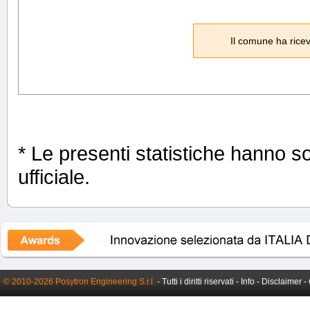
Il comune ha ricev
* Le presenti statistiche hanno s
ufficiale.
© 2010-2026 Posytron Engineering S.r.l.
- Tutti i diritti riservati -
Info
-
Disclaimer
-