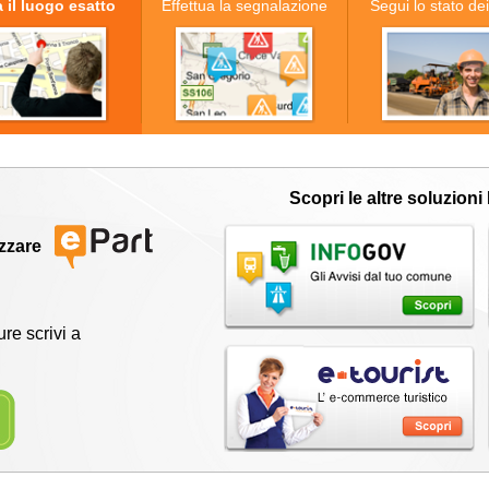
 il luogo esatto
Effettua la segnalazione
Segui lo stato dei
Scopri le altre soluzion
izzare
e scrivi a