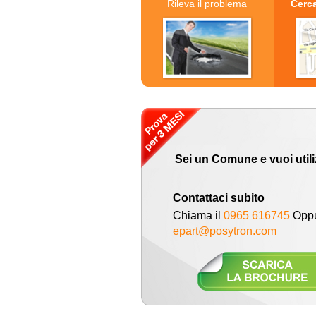
Rileva il problema
Cerca
Sei un Comune e vuoi util
Contattaci subito
Chiama il
0965 616745
Oppur
epart@posytron.com