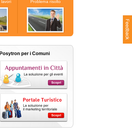
 lavori
Problema risolto
i Posytron per i Comuni