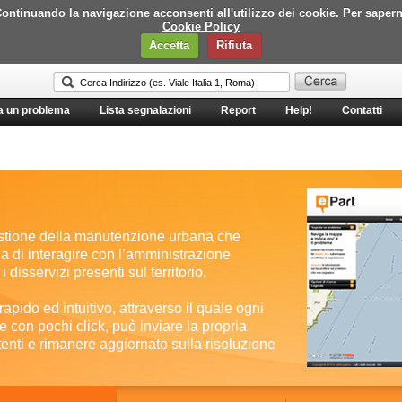
i. Continuando la navigazione acconsenti all'utilizzo dei cookie. Per saper
Cookie Policy
Accetta
Rifiuta
a un problema
Lista segnalazioni
Report
Help!
Contatti
stione della manutenzione urbana che
a di interagire con l’amministrazione
disservizi presenti sul territorio.
apido ed intuitivo, attraverso il quale ogni
 con pochi click, può inviare la propria
enti e rimanere aggiornato sulla risoluzione