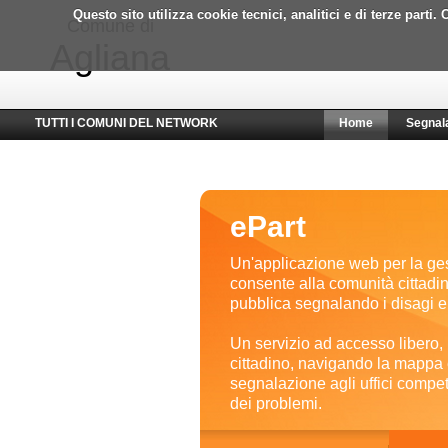
Questo sito utilizza cookie tecnici, analitici e di terze part
Comune di
Agliana
TUTTI I COMUNI DEL NETWORK
Home
Segnal
ePart
Un'applicazione web per la ge
consente alla comunità cittadin
pubblica segnalando i disagi e i 
Un servizio ad accesso libero, r
cittadino, navigando la mappa e
segnalazione agli uffici compet
dei problemi.