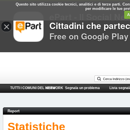
Questo sito utilizza cookie tecnici, analitici e di terze parti. C
Comune di
per modificare le tue pr
ePart - Il Social Ne
Lerici
A
Cittadini che parte
×
Free on Google Play
TUTTI I COMUNI DEL NETWORK
Home
Segnala un problema
Lista segnal
Report
Statistiche