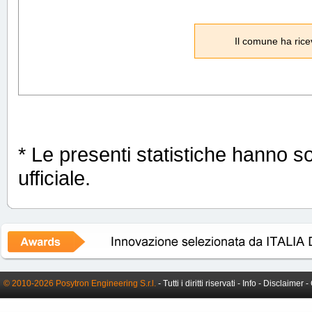
Il comune ha rice
* Le presenti statistiche hanno s
ufficiale.
© 2010-2026 Posytron Engineering S.r.l.
- Tutti i diritti riservati -
Info
-
Disclaimer
-