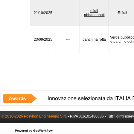
rifiuti
21/10/2025
---
Rifiuti
abbandonati
Verde pubblic
23/09/2025
---
panchina rotta
e parchi gioch
© 2010-2026 Posytron Engineering S.r.l.
- P.IVA 016101480806 - Tutti i diritti riserv
Powered by GeoWorkflow