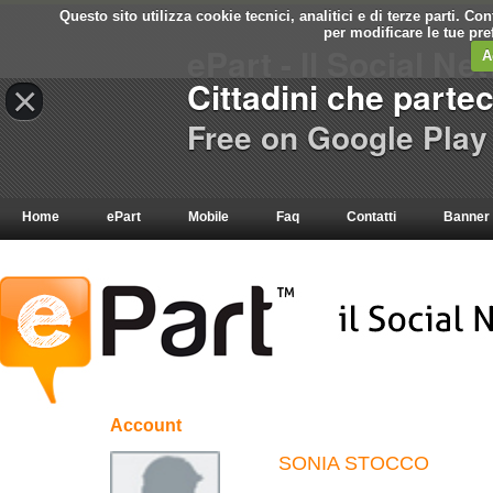
Questo sito utilizza cookie tecnici, analitici e di terze parti. C
per modificare le tue pr
ePart - Il Social Ne
A
Cittadini che parte
×
Free on Google Play
Home
ePart
Mobile
Faq
Contatti
Banner
Account
SONIA STOCCO