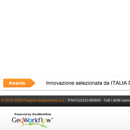
© 2010-2026 Posytron Engineering S.r.l.
- P.IVA 016101480806 - Tutti i diritti riserv
Powered by GeoWorkflow