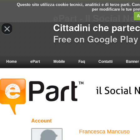
Questo sito utilizza cookie tecnici, analitici e di terze parti. C
per modificare le tue pr
ePart - Il Social Ne
A
Cittadini che parte
×
Free on Google Play
Home
ePart
Mobile
Faq
Contatti
Banner
Account
Francesca Mancuso