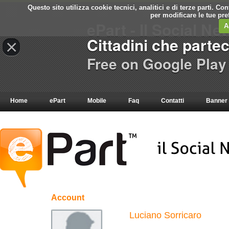
Questo sito utilizza cookie tecnici, analitici e di terze parti. C
per modificare le tue pr
ePart - Il Social Ne
A
Cittadini che parte
×
Free on Google Play
Home
ePart
Mobile
Faq
Contatti
Banner
Account
Luciano Sorricaro