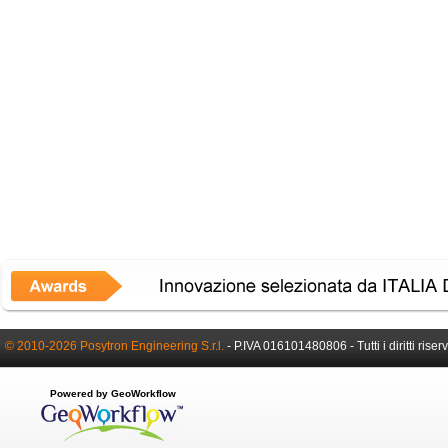
© 2010-2026 Posytron Engineering S.r.l.
- P.IVA 016101480806 - Tutti i diritti riserv
Powered by GeoWorkflow