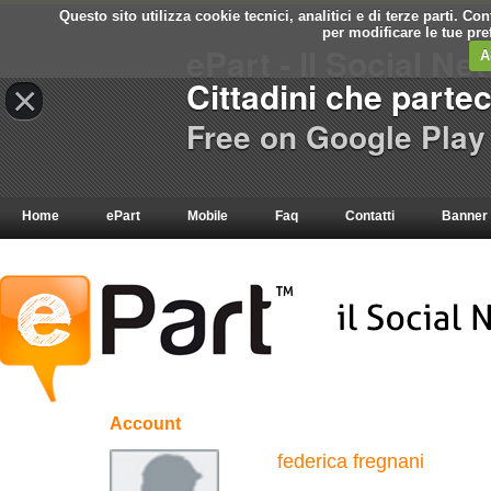
Questo sito utilizza cookie tecnici, analitici e di terze parti. C
per modificare le tue pr
ePart - Il Social Ne
A
Cittadini che parte
×
Free on Google Play
Home
ePart
Mobile
Faq
Contatti
Banner
Account
federica fregnani