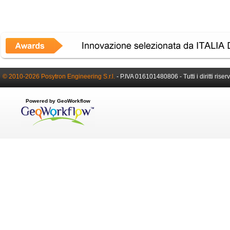
© 2010-2026 Posytron Engineering S.r.l.
- P.IVA 016101480806 - Tutti i diritti riserv
Powered by GeoWorkflow