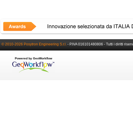
© 2010-2026 Posytron Engineering S.r.l.
- P.IVA 016101480806 - Tutti i diritti riserv
Powered by GeoWorkflow