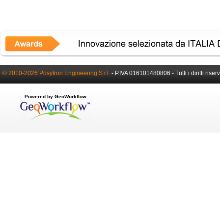
© 2010-2026 Posytron Engineering S.r.l.
- P.IVA 016101480806 - Tutti i diritti riserv
Powered by GeoWorkflow