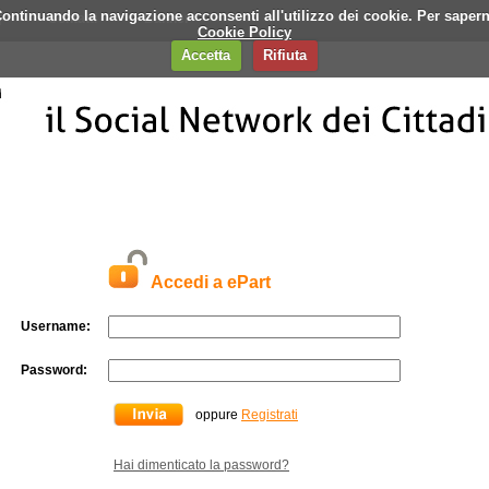
i. Continuando la navigazione acconsenti all'utilizzo dei cookie. Per saper
q
Contatti
Banner
Cookie Policy
Accetta
Rifiuta
Accedi a ePart
Username:
Password:
oppure
Registrati
Hai dimenticato la password?