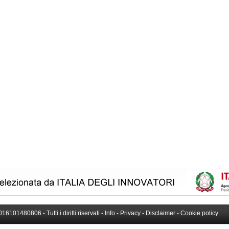
016101480806 - Tutti i diritti riservati -
Info
-
Privacy
-
Disclaimer
-
Cookie policy