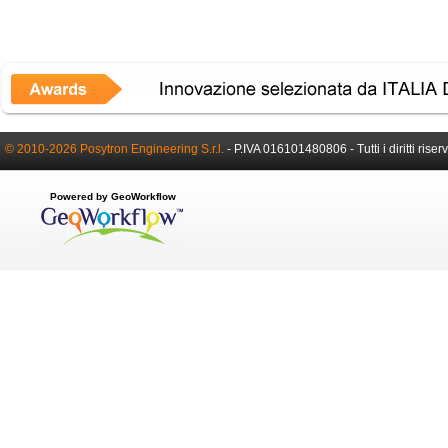
© 2010-2026 Posytron Engineering S.r.l.
- P.IVA 016101480806 - Tutti i diritti riserv
Powered by GeoWorkflow