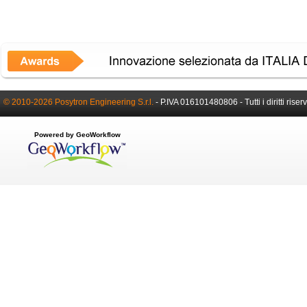
© 2010-2026 Posytron Engineering S.r.l.
- P.IVA 016101480806 - Tutti i diritti riserv
Powered by GeoWorkflow