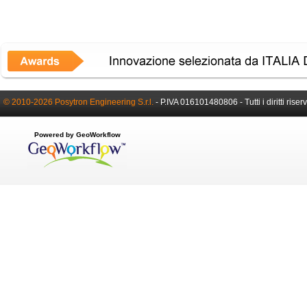
© 2010-2026 Posytron Engineering S.r.l.
- P.IVA 016101480806 - Tutti i diritti riserv
Powered by GeoWorkflow