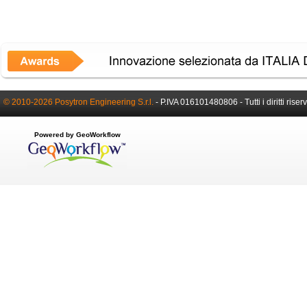
© 2010-2026 Posytron Engineering S.r.l.
- P.IVA 016101480806 - Tutti i diritti riserv
Powered by GeoWorkflow