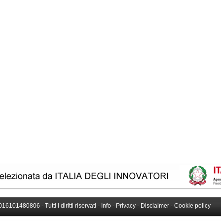
016101480806 - Tutti i diritti riservati -
Info
-
Privacy
-
Disclaimer
-
Cookie policy