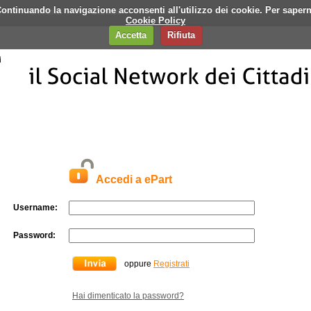
i. Continuando la navigazione acconsenti all'utilizzo dei cookie. Per saper
q
Contatti
Banner
Cookie Policy
Accetta
Rifiuta
Accedi a ePart
Username:
Password:
oppure
Registrati
Hai dimenticato la password?