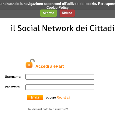
i. Continuando la navigazione acconsenti all'utilizzo dei cookie. Per saper
q
Contatti
Banner
Cookie Policy
Accetta
Rifiuta
Accedi a ePart
Username:
Password:
oppure
Registrati
Hai dimenticato la password?