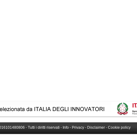
016101480806 - Tutti i diritti riservati -
Info
-
Privacy
-
Disclaimer
-
Cookie policy