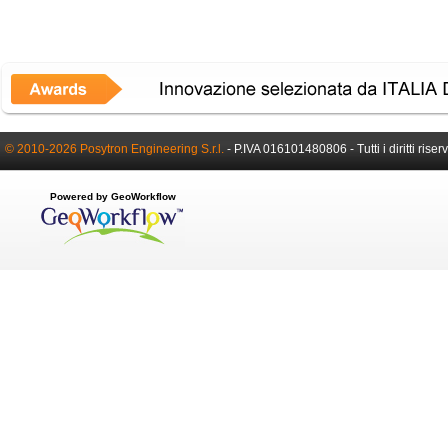
© 2010-2026 Posytron Engineering S.r.l.
- P.IVA 016101480806 - Tutti i diritti riserv
Powered by GeoWorkflow