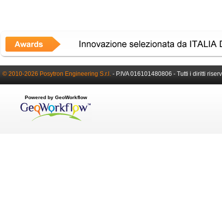
© 2010-2026 Posytron Engineering S.r.l.
- P.IVA 016101480806 - Tutti i diritti riserv
Powered by GeoWorkflow