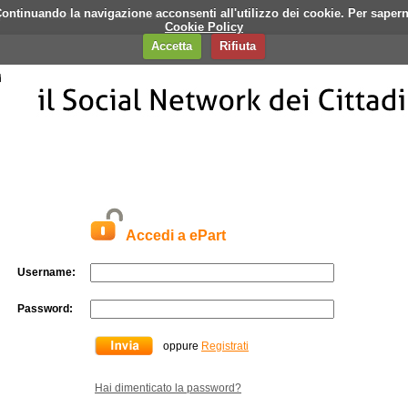
i. Continuando la navigazione acconsenti all'utilizzo dei cookie. Per saper
q
Contatti
Banner
Cookie Policy
Accetta
Rifiuta
Accedi a ePart
Username:
Password:
oppure
Registrati
Hai dimenticato la password?