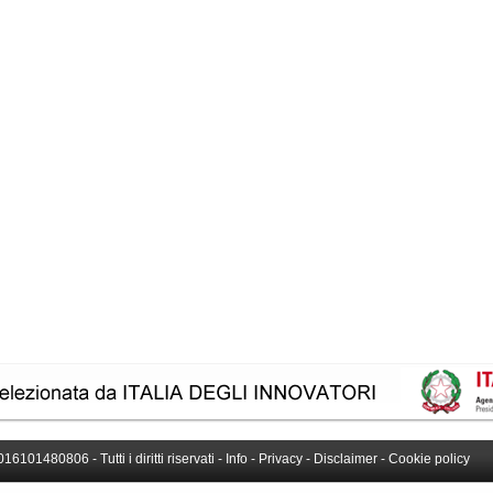
016101480806 - Tutti i diritti riservati -
Info
-
Privacy
-
Disclaimer
-
Cookie policy