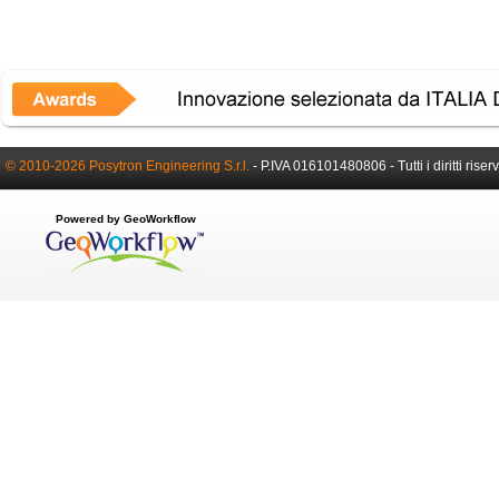
© 2010-2026 Posytron Engineering S.r.l.
- P.IVA 016101480806 - Tutti i diritti riserv
Powered by GeoWorkflow