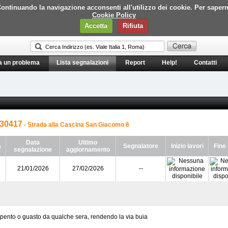
i. Continuando la navigazione acconsenti all'utilizzo dei cookie. Per saper
Cookie Policy
Accetta
Rifiuta
a un problema
Lista segnalazioni
Report
Help!
Contatti
30417
- Strada alla Cascina San Giacomo 6
Data
Ultimo
a
Segnalatore
Inizio lavori
Fine 
segnalazione
aggiornamento
21/01/2026
27/02/2026
--
spento o guasto da qualche sera, rendendo la via buia