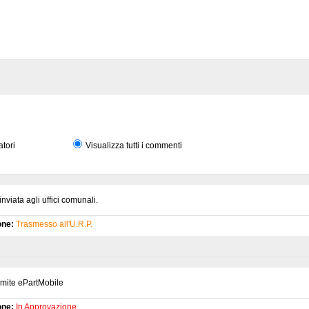
atori
Visualizza tutti i commenti
viata agli uffici comunali.
one:
Trasmesso all'U.R.P.
amite ePartMobile
one:
In Approvazione