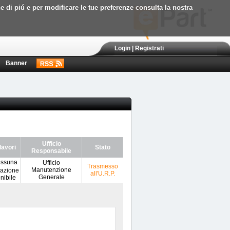
ne di piú e per modificare le tue preferenze consulta la nostra
Login
|
Registrati
Banner
Ufficio
lavori
Stato
Responsabile
Ufficio
Trasmesso
Manutenzione
all'U.R.P.
Generale