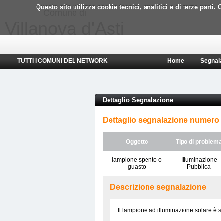
Questo sito utilizza cookie tecnici, analitici e di terze part
Comune di
Villanova d'Asti
TUTTI I COMUNI DEL NETWORK
Home
Segnal
Dettaglio Segnalazione
Dettaglio segnalazione numero
Oggetto
Tipo di problem
lampione spento o
Illuminazione
guasto
Pubblica
Descrizione segnalazione
Il lampione ad illuminazione solare è 